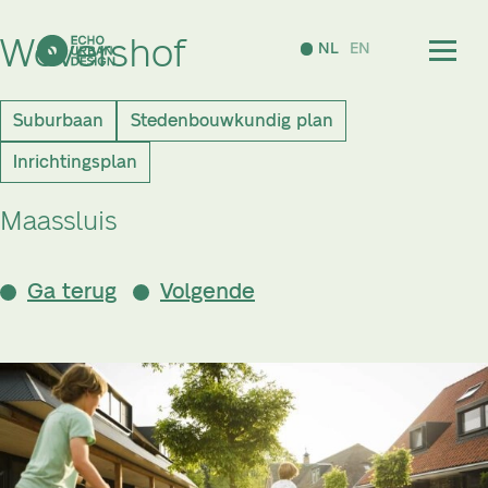
Wevershof
NL
EN
Suburbaan
Stedenbouwkundig plan
Inrichtingsplan
Maassluis
Ga terug
Volgende