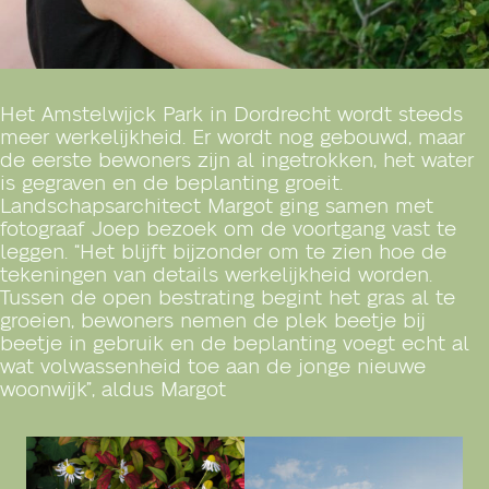
Het Amstelwijck Park in Dordrecht wordt steeds
meer werkelijkheid. Er wordt nog gebouwd, maar
de eerste bewoners zijn al ingetrokken, het water
is gegraven en de beplanting groeit.
Landschapsarchitect Margot ging samen met
fotograaf Joep bezoek om de voortgang vast te
leggen. “Het blijft bijzonder om te zien hoe de
tekeningen van details werkelijkheid worden.
Tussen de open bestrating begint het gras al te
groeien, bewoners nemen de plek beetje bij
beetje in gebruik en de beplanting voegt echt al
wat volwassenheid toe aan de jonge nieuwe
woonwijk”, aldus Margot