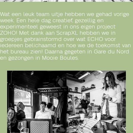
Wat een leuk team uitje hebben we gehad vorige
week. Een hele dag creatief, gezellig en
experimenteel geweest in ons eigen project
ZOHO! Met dank aan ScrapXL hebben we in
groepjes gebrainstormd over wat ECHO voor
iedereen belichaamd en hoe we de toekomst van
het bureau zien! Daarna gegeten in Gare du Nord
en gezongen in Mooie Boules.