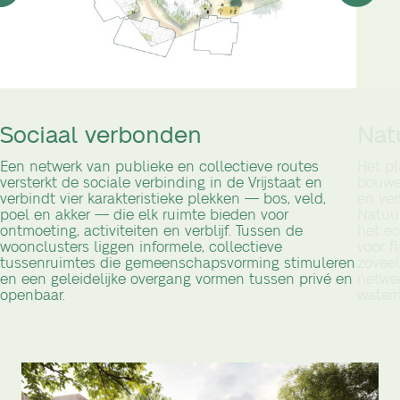
Sociaal verbonden
Nat
Een netwerk van publieke en collectieve routes
Het pl
versterkt de sociale verbinding in de Vrijstaat en
bouwe
verbindt vier karakteristieke plekken — bos, veld,
en ver
poel en akker — die elk ruimte bieden voor
Natuur
ontmoeting, activiteiten en verblijf. Tussen de
het e
woonclusters liggen informele, collectieve
voor 
tussenruimtes die gemeenschapsvorming stimuleren
zoveel
en een geleidelijke overgang vormen tussen privé en
netwer
openbaar.
waterr