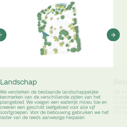
Landschap
Beb
We versterken de bestaande landschappelijke
We rea
kenmerken van de verschillende zijden van het
onder
plangebied. We voegen een waterrijk milieu toe en
Zo mak
creëren een geschikt leefgebied voor alle vijf
typolo
soortgroepen. Voor de bebouwing gebruiken we het
0,30 e
raster van de reeds aanwezige heipalen.