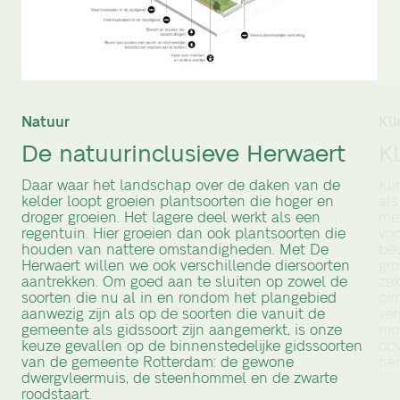
Natuur
Kl
De natuurinclusieve Herwaert
K
Daar waar het landschap over de daken van de
Kl
kelder loopt groeien plantsoorten die hoger en
als
droger groeien. Het lagere deel werkt als een
met
regentuin. Hier groeien dan ook plantsoorten die
vo
houden van nattere omstandigheden. Met De
bev
Herwaert willen we ook verschillende diersoorten
gro
aantrekken. Om goed aan te sluiten op zowel de
zek
soorten die nu al in en rondom het plangebied
cir
aanwezig zijn als op de soorten die vanuit de
ver
gemeente als gidssoort zijn aangemerkt, is onze
mo
keuze gevallen op de binnenstedelijke gidssoorten
opv
van de gemeente Rotterdam: de gewone
her
dwergvleermuis, de steenhommel en de zwarte
roodstaart.