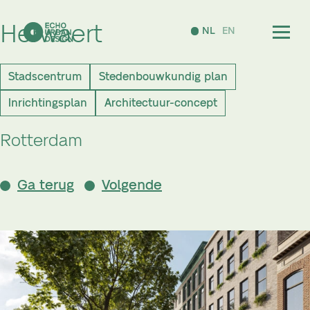
Herwaert
NL
EN
Stadscentrum
Stedenbouwkundig plan
Inrichtingsplan
Architectuur-concept
Rotterdam
Ga terug
Volgende